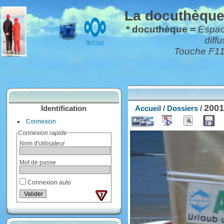
La docuthèque*
* docuthèque =
Espace
diff
Touche F11 
200
Identification
Accueil
/
Dossiers
/
Connexion
Connexion rapide
Nom d'utilisateur
Mot de passe
Connexion auto