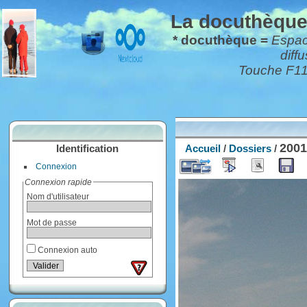
La docuthèque*
* docuthèque =
Espace
diff
Touche F11 
200
Identification
Accueil
/
Dossiers
/
Connexion
Connexion rapide
Nom d'utilisateur
Mot de passe
Connexion auto