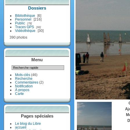
Dossiers
Bibliothèque
6
Personnel
216
Public
78
Traces GPS
66
Vidéothèque
30
390 photos
Menu
Mots-clés
(46)
Recherche
Commentaires
(2)
Notification
À propos
Carte
Aj
Mo
Pages spéciales
D
Le blog du Libre
accueil