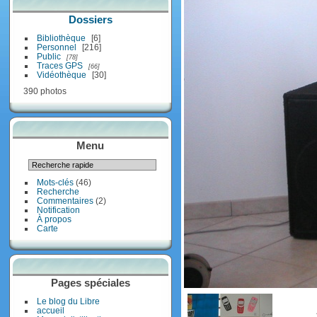
Dossiers
Bibliothèque
6
Personnel
216
Public
78
Traces GPS
66
Vidéothèque
30
390 photos
Menu
Mots-clés
(46)
Recherche
Commentaires
(2)
Notification
À propos
Carte
Pages spéciales
Le blog du Libre
accueil