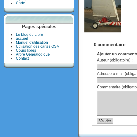
Carte
Pages spéciales
Le blog du Libre
accueil
Manuel d'utilisation
0 commentaire
Utilisation des cartes OSM
Cours libres
Ajouter un commenta
Arbre Généalogique
Contact
Auteur (obligatoire) :
Adresse e-mail (obligat
Commentaire (obligatoi