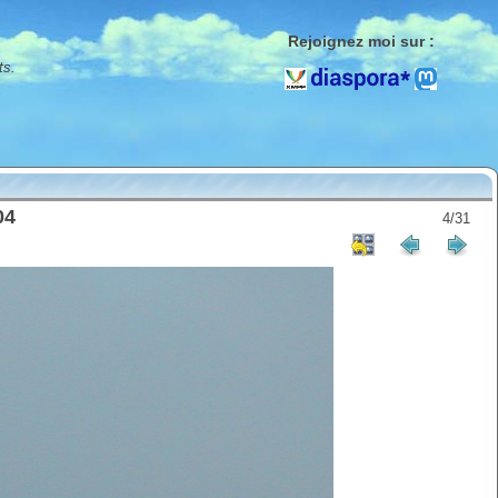
Rejoignez moi sur :
ts.
04
4/31