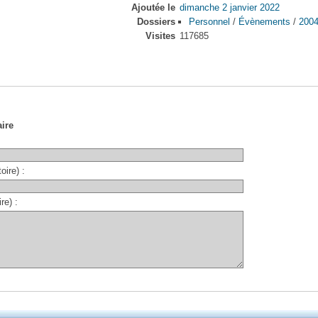
Ajoutée le
dimanche 2 janvier 2022
Dossiers
Personnel
/
Évènements
/
2004
Visites
117685
ire
oire) :
re) :