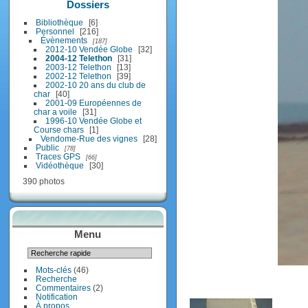
Dossiers
Bibliothèque
6
Personnel
216
Évènements
187
2012-10 Vendée Globe
32
2004-12 Telethon
31
2003-12 Telethon
13
2002-12 Telethon
39
2002-10 20 ans du club de
char
40
2001-09 Européennes de
char a voile
31
1996-10 Vendée Globe et
Course chars
1
Vendome-Rue des vignes
28
Public
78
Traces GPS
66
Vidéothèque
30
390 photos
Menu
Mots-clés
(46)
Recherche
Commentaires
(2)
Notification
À propos