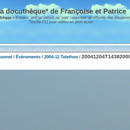
a docuthèque* de Françoise et Patrice
thèque =
Espace, réel ou virtuel, où sont conservés et diffusés des documen
Touche F11 pour mettre en plein écran
20041204T1438200
sonnel
/
Évènements
/
2004-12 Telethon
/