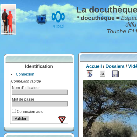
La docuthèque*
* docuthèque =
Espace
diff
Touche F11 
Identification
Accueil
/
Dossiers
/
Vid
Connexion
Connexion rapide
Nom d'utilisateur
Mot de passe
Connexion auto