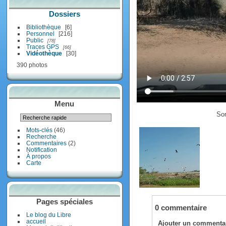
Dossiers
Bibliothèque
6
Personnel
216
Public
78
Traces GPS
66
Vidéothèque
30
390 photos
Menu
Sor
Mots-clés
(46)
Recherche
Commentaires
(2)
Notification
À propos
Carte
Pages spéciales
0 commentaire
Le blog du Libre
accueil
Ajouter un commenta