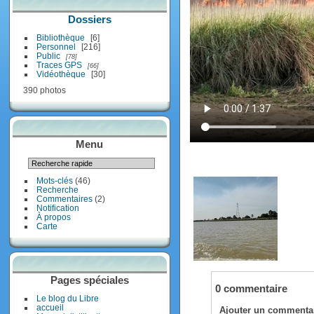
Dossiers
Bibliothèque
6
Personnel
216
Public
78
Traces GPS
66
Vidéothèque
30
390 photos
Menu
Mots-clés
(46)
Recherche
Commentaires
(2)
Notification
À propos
Carte
Pages spéciales
0 commentaire
Le blog du Libre
accueil
Ajouter un commenta