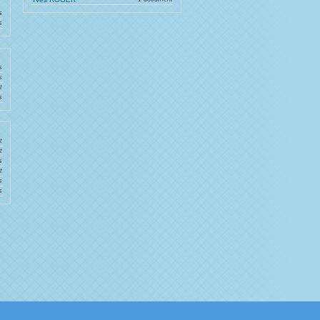
s
s
s
s
t
s
t
t
s
t
s
s