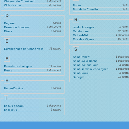
Château de Chambord
1 document
Club de char
45 photos
Podor
2 photo
Port de la Creusille
2 photo
D
R
Dagana
2 photos
Désert de Lompour
1 document
rando:Auvergne
3 photo
Divers
5 photos
Randonnée
31 photo
Richard-Toll
1 documen
Rue des Vignes
26 photo
E
S
Européennes de Char à Voile
31 photos
Saint Robert
1 documen
F
Saint-Cyr la Roche
1 documen
Saint-Dyé sur Loire
2 photo
Fernajioux - Louignac
14 photos
Saint-Germain les Vergnes
1 documen
Fleurs
1 document
Saint-Louis
2 photo
Sénégal
12 photo
H
Haute-Corrèze
5 photos
I
Île aux oiseaux
1 document
Ile d'Yeux
2 photos