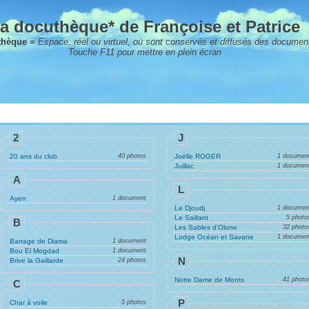
a docuthèque* de Françoise et Patrice
thèque =
Espace, réel ou virtuel, où sont conservés et diffusés des documen
Touche F11 pour mettre en plein écran
2
J
20 ans du club
40 photos
Joëlle ROGER
1 documen
Juillac
1 documen
A
L
Ayen
1 document
Le Djoudj
1 documen
Le Saillant
5 photo
B
Les Sables d'Olone
32 photo
Lodge Océan et Savane
1 documen
Barrage de Diama
1 document
Bou El Mogdad
1 document
N
Brive la Gaillarde
24 photos
Notre Dame de Monts
41 photo
C
P
Char à voile
5 photos