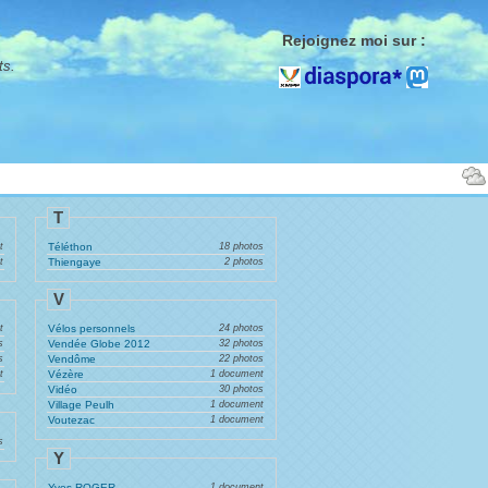
Rejoignez moi sur :
ts.
T
t
Téléthon
18 photos
t
Thiengaye
2 photos
V
t
Vélos personnels
24 photos
s
Vendée Globe 2012
32 photos
s
Vendôme
22 photos
t
Vézère
1 document
Vidéo
30 photos
Village Peulh
1 document
Voutezac
1 document
s
Y
Yves ROGER
1 document