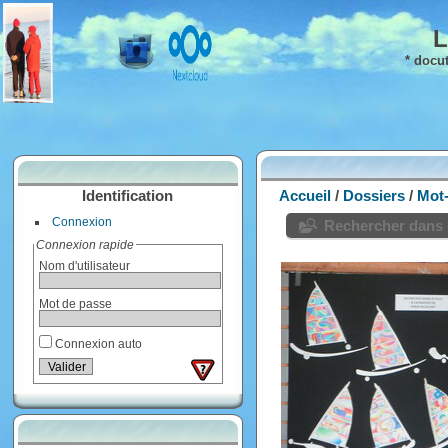
L
* docu
Identification
Accueil
/
Dossiers
/
Mot-
Connexion
Rechercher dans 
Connexion rapide
Nom d'utilisateur
Mot de passe
Connexion auto