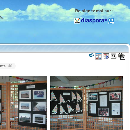
Rejoignez moi sur :
ts.
nts
40