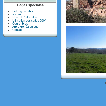
Pages spéciales
Le blog du Libre
accueil
Manuel d'utilisation
Utilisation des cartes OSM
Cours libres
DSCN7316
Arbre Généalogique
Contact
DSCN7319
P