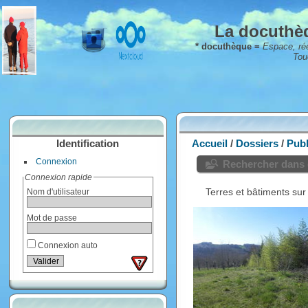
La docuthèq
* docuthèque =
Espace, rée
Tou
Identification
Accueil
/
Dossiers
/
Publ
Connexion
Rechercher dans 
Connexion rapide
Terres et bâtiments sur
Nom d'utilisateur
Mot de passe
Connexion auto