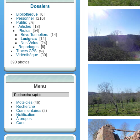
Dossiers
DSCN7305
Bibliothèque
6
Personnel
216
Public
78
Articles
18
Photos
54
Brive Tonneliers
14
Louignac
14
Nos Vélos
24
Reportages
6
Traces GPS
66
Vidéothèque
30
390 photos
DSCN7308
Menu
Mots-clés
(46)
Recherche
Commentaires
(2)
Notification
À propos
DSCN7311
Carte