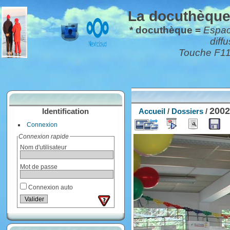
La docuthèque*
* docuthèque =
Espace
diff
Touche F11 
200
Identification
Accueil
/
Dossiers
/
Connexion
Connexion rapide
Nom d'utilisateur
Mot de passe
Connexion auto