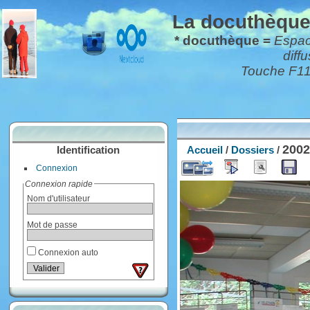
La docuthèque*
* docuthèque =
Espace
diff
Touche F11 
200
Identification
Accueil
/
Dossiers
/
Connexion
Connexion rapide
Nom d'utilisateur
Mot de passe
Connexion auto